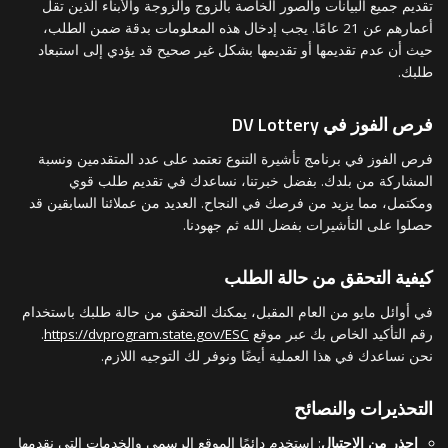
تقديم جميع البيانات والصور الخاصة بالزوج والزوجة والأبناء الذين تقل
أعمارهم عن 21 عامًا. يجب إدخال هذه المعلومات بدقة ضمن الطلب،
حيث أن عدم تقديمها أو تقديمها بشكل غير صحيح قد يؤدي إلى استبعاد
طلبك.
فرص الفوز في DV Lottery
فرص الفوز في برنامج تأشيرة التنوع تعتمد على عدد المتقدمين ونسبة
المشاركة من بلدك. بفضل خبرتنا، نساعدك في تقديم طلب قوي
ومكتمل، مما يزيد من فرصك في النجاح. العديد من عملائنا السابقين قد
حصلوا على التأشيرات بفضل الله ثم جهودنا.
كيفية التحقق من حالة الطلب
في أوائل مايو من العام المقبل، يمكنك التحقق من حالة طلبك باستخدام
رقم التأكيد الخاص بك عبر موقع
https://dvprogram.state.gov/ESC
.
نحن نساعدك في هذا العملية أيضًا ونوفر لك التوجيه اللازم.
التحذيرات والنصائح
احذر من الاحتيال
: استخدم دائمًا الموقع الرسمي والخدمات التي نقدمها