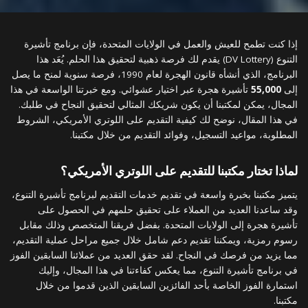
إذا كنت تطمح للعيش والعمل في الولايات المتحدة، فإن برنامج تأشيرة
التنوع (DV Lottery) يقدم لك فرصة ذهبية لتحقيق هذا الحلم. يُعَد هذا
البرنامج، الذي أنشأه قانون الهجرة لعام 1990، فرصة سنوية لمنح ما يصل
إلى
55,000
تأشيرة هجرة عبر اختيار عشوائي. ومع خبرتنا الواسعة في هذا
المجال، يمكن لمكتبنا أن يكون شريكك المثالي لتحقيق النجاح في طلبك.
في هذا المقال، نوضح لك كيفية التقديم على اللوتري الأمريكي، الشروط
المطلوبة، مواعيد التسجيل، وفوائد التقديم من خلال مكتبنا.
لماذا تختار مكتبنا للتقديم على اللوتري الأمريكي؟
يتميز مكتبنا بخبرة واسعة في تقديم خدمات التقديم لبرنامج تأشيرة التنوع،
وقد ساعدنا العديد من العملاء على تحقيق حلمهم في الحصول على
تأشيرة هجرة إلى الولايات المتحدة. بفضل فريقنا المتخصص وذلك مقابل
رسوم رمزية، ويمكننا تقديم دعم شامل خلال جميع مراحل عملية التقديم،
مما يزيد من فرصك في النجاح. لقد حقق العديد من عملائنا السابقين الفوز
في برنامج تأشيرة التنوع، مما يعكس كفاءتنا في هذا المجال، وإليك
استمارة الفوز الخاصة بأحد الفائزين السابقين الذين قدموا من خلال
مكتبنا.