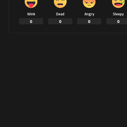
Wink
Dead
Angry
Sleepy
0
0
0
0
Share on Twitter
Share on Faceb
NEXT ARTICLE
إعادة انتخاب نواز شريف رئيسا لحزب
الرابطة في باكستان | أخبار