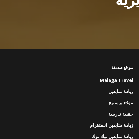
مواقع صديقة
Malaga Travel
زيادة متابعين
موقع برستيج
حقيبة تدريبية
زيادة متابعين انستقرام
زيادة متابعين تيك توك