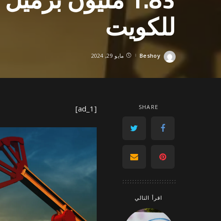
للكويت
Beshoy
مايو 29, 2024
Posted
by
SHARE
[ad_1]
اقرأ التالي