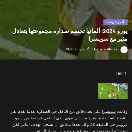
أخبار الرياضة
يورو 2024: ألمانيا تحسم صدارة مجموعتها بتعادل
مثير مع سويسرا
Hamza Almasi
يونيو 23, 2024
Posted
by
[ad_1]
وكانت
سويسرا
على بعد دقائق من التأهل في الصدارة بعدما تقدم تفي
النتيجة بتسديدة مباشرة من دان ندوي الذي استغل عرضية من ريمو
فرويلر في الدقيقة 28 وكاد بعدها بدقائق أن يسجل الهدف الثاني لكن
تسديدته المنخفضة من مسافة بعيدة مرت بجوار القائم.