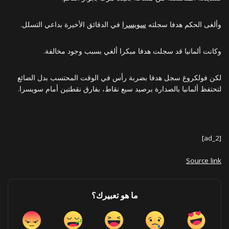
وألغى الحكم هدفا سجلته
سويسرا
في الدقائق الأخيرة بداعي التسلل.
وكانت ألمانيا قد سجلت هدفا مبكرا ألغي بسبب وجود مخالفة.
لكن فولكروغ سجل هدفا بضربة رأس في الوقت المحتسب بدل الضائع
لتحتفظ ألمانيا بالصدارة برصيد سبع نقاط، بفارق نقطتين أمام سويسرا.
[ad_2]
Source link
ما هو تعبيرك؟