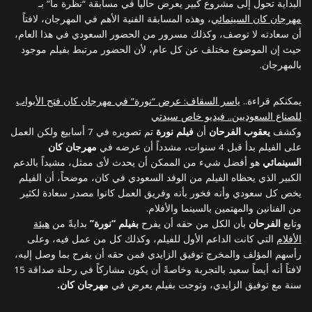
البداية تحول إلى مشروع كبير يعرض حالياً في مسابقة “نظرة ما” بـ
مهرجان كان السينمائي
، وهذه المسابقة الفنية الأهم في المهرجان، لافتاً
أن سعادته لا توصف، وكذلك مسرور من الحضور السعودي في هذا العام،
حيث إن الموضوع مختلف عن كل عام، لأن الحضور مرتبط بفيلم موجود
بالمهرجان.
يمكنكم قراءة..
ياسر السقاف: عرض “نورة” في مهرجان كان فتح الأبواب
للصناع السعوديين.. فيديو خاص سيدتي
وكشف
يعقوب الفرحان
أن
فيلم نورة
تم تصويره في 7 أسابيع ولكن العمل
على الفيلم بدأ قبل 4 سنوات، مشدداً أن عرضه في
مهرجان كان
السينمائي
هو أفضل شيء من الممكن أن يحدث لأى ممثل، مشيداً بالدعم
الكبير الذي يحظاه الفيلم من الوفد السعودي في كان، موضحاً، أن الفيلم
يخص كل سعودي وأنه فخور بأنه وفريق العمل كانوا مصدر سعادة لكثير
من الفنانين والمهتمين بالسينما والأفلام.
وتابع
الفرحان
بأن الكل من حقه أن يفرح
بفيلم “نورة”
بدايةً من
هيئة
الأفلام
التي كانت الداعم الأول للفيلم، وكذلك كل من عمل فيه، وعلى
رأسهم المؤلف والمخرج توفيق الزايدي فمن حقه أن يفرح بما وصل إليه،
لافتاً أنه أيضاً سعيد بالتجربة وخاصةً أن يكون مشاركاً في رحلة صداقة 15
سنة مع توفيق الزايدي، وتوجت بفيلم يعرض في
مهرجان كان.