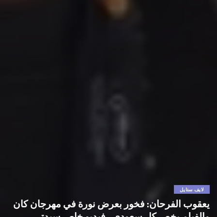
لايف ستايل
يعقوب الفرحان: فخور بعرض نورة في مهرجان كان
والفيلم يخص كل سعودي.. فيديو خاص سيدتي