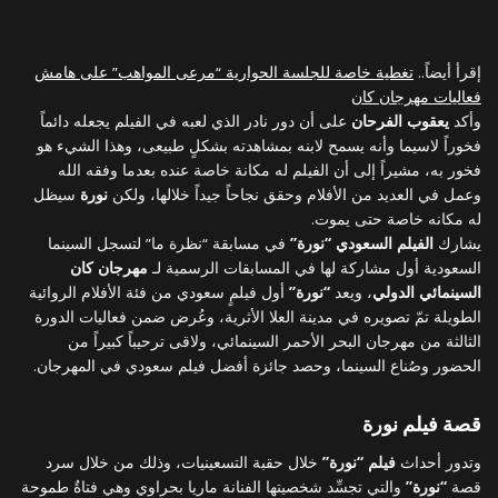
إقرأ أيضاً..
تغطية خاصة للجلسة الحوارية “مرعى المواهب” على هامش
فعاليات مهرجان كان
وأكد
يعقوب الفرحان
على أن دور نادر الذي لعبه في الفيلم يجعله دائماً
فخوراً لاسيما وأنه يسمح لابنه بمشاهدته بشكلٍ طبيعى، وهذا الشيء هو
فخور به، مشيراً إلى أن الفيلم له مكانة خاصة عنده بعدما وفقه الله
وعمل في العديد من الأفلام وحقق نجاحاً جيداً خلالها، ولكن
نورة
سيظل
له مكانه خاصة حتى يموت.
يشارك
الفيلم السعودي “نورة”
في مسابقة “نظرة ما” لتسجل السينما
السعودية أول مشاركة لها في المسابقات الرسمية لـ
مهرجان كان
السينمائي الدولي
، ويعد
“نورة”
أول فيلمٍ سعودي من فئة الأفلام الروائية
الطويلة تمّ تصويره في مدينة العلا الأثرية، وعُرض ضمن فعاليات الدورة
الثالثة من مهرجان البحر الأحمر السينمائي، ولاقى ترحيباً كبيراً من
الحضور وصُناع السينما، وحصد جائزة أفضل فيلم سعودي في المهرجان.
قصة فيلم نورة
وتدور أحداث
فيلم “نورة”
خلال حقبة التسعينيات، وذلك من خلال سرد
قصة
“نورة”
والتي تجسِّد شخصيتها الفنانة ماريا بحراوي وهي فتاةٌ طموحة