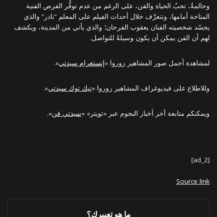
وحالمةٌ، تحبُ الحياة والفن، على الرغم من عدم توفُّر الفرص الفنية
المتاحة أمامها، وتتعرَّف خلال أحداث الفيلم على المعلم “نادر” والذي
يجسّد شخصيته الفنان يعقوب الفرحان؛ والذي يأتي من المدينة، ويكشف
لهم أن الفن يمكن أن يكون وسيلةً للتواصل.
لمشاهدة أجمل صور المشاهير زوروا «
إنستغرام سيدتي
».
وللاطلاع على فيديوغراف المشاهير زوروا «
تيك توك سيدتي
».
ويمكنكم متابعة آخر أخبار النجوم عبر «تويتر» «
سيدتي فن
».
[ad_2]
Source link
ما هو تعبيرك؟