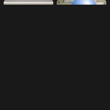
لايف ستايل
لايف ستايل
8 طرق فعّالة للمداومة على
لم يعد خياراً! كيف أصبح شتر
ممارسة الرياضة في المنزل
نوافذ داخلي سرّ المساحات
الذكية في 2025؟
نوفمبر 11, 2025
أغسطس 1, 2025
Load More
موضوعي
>
Blog
>
أخبار الرياضة
>
مارسيلينو : نريد أن نكون ثاني فريق يهزم الريال