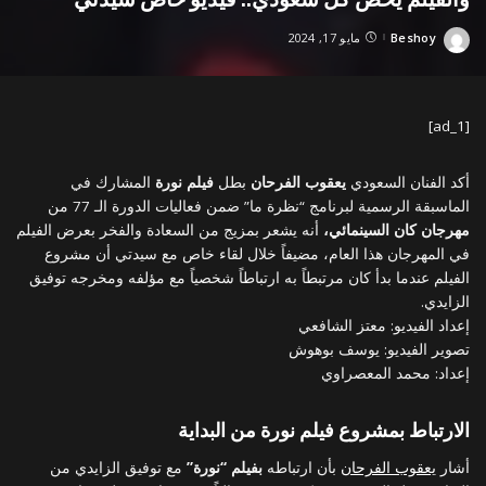
Beshoy
مايو 17, 2024
Posted
by
[ad_1]
أكد الفنان السعودي
يعقوب الفرحان
بطل
فيلم نورة
المشارك في
الماسبقة الرسمية لبرنامج “نظرة ما” ضمن فعاليات الدورة الـ 77 من
مهرجان كان السينمائي،
أنه يشعر بمزيج من السعادة والفخر بعرض الفيلم
في المهرجان هذا العام، مضيفاً خلال لقاء خاص مع سيدتي أن مشروع
الفيلم عندما بدأ كان مرتبطاً به ارتباطاً شخصياً مع مؤلفه ومخرجه توفيق
الزايدي.
إعداد الفيديو: معتز الشافعي
تصوير الفيديو: يوسف بوهوش
إعداد: محمد المعصراوي
الارتباط بمشروع فيلم نورة من البداية
أشار
يعقوب الفرحان
بأن ارتباطه
بفيلم “نورة”
مع توفيق الزايدي من