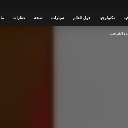
يه
تكنولوجيا
حول العالم
سيارات
صحة
عقارات
مال
يره القبرصي