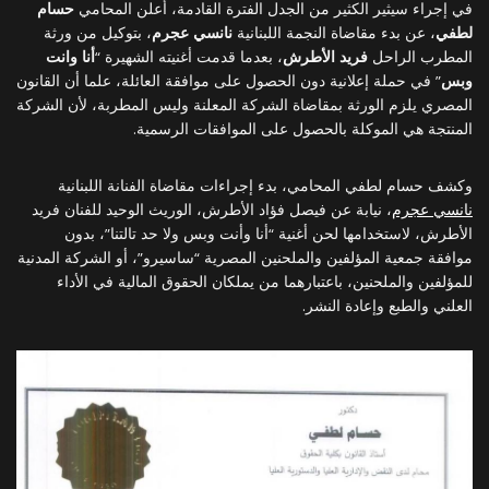
في إجراء سيثير الكثير من الجدل الفترة القادمة، أعلن المحامي
حسام
لطفي
، عن بدء مقاضاة النجمة اللبنانية
نانسي عجرم
، بتوكيل من ورثة
المطرب الراحل
فريد الأطرش
، بعدما قدمت أغنيته الشهيرة “
أنا وانت
وبس
” في حملة إعلانية دون الحصول على موافقة العائلة، علما أن القانون
المصري يلزم الورثة بمقاضاة الشركة المعلنة وليس المطربة، لأن الشركة
المنتجة هي الموكلة بالحصول على الموافقات الرسمية.
وكشف حسام لطفي المحامي، بدء إجراءات مقاضاة الفنانة اللبنانية
نانسي عجرم
، نيابة عن فيصل فؤاد الأطرش، الوريث الوحيد للفنان فريد
الأطرش، لاستخدامها لحن أغنية “أنا وأنت وبس ولا حد تالتنا”، بدون
موافقة جمعية المؤلفين والملحنين المصرية “ساسيرو”، أو الشركة المدنية
للمؤلفين والملحنين، باعتبارهما من يملكان الحقوق المالية في الأداء
العلني والطبع وإعادة النشر.