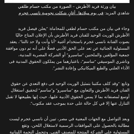
بيان ورثة فريد الأطرش – الصورة من مكتب حسام طلفي
شاهدي المزيد:
في يوم ميلادها.. أغانٍ شكلت نجومية نانسي عجرم
وجاء في بيان من مكتب حسام لطفي للمحاماة: “يعلن فيصل فريد
الأطرش الوريث الوحيد للفنان فريد الأطرش بأن الإعلان المتاح حاليًا
بصوت الفنانة نانسي عجرم باستخدام أغنية “أنا وأنت ولا حد تالتنا”، يعقد
المسئولية الجنائية عن تعد على الحق الأدبي فضلُا على أنه تم دون موافقة
جمعية المؤلفين والملحنين “ساسيرو” أو الشركة المصرية المدنية،
وناشري الموسيقي “ساسم”، باعتبارهما من يملكون الحقوق المدنية فى
الأداء العلني والطبع الميكانيكي وإعادة النشر”.
وتابع: “وقد كلف مكتبنا بتمثيل الوريث الوحيد فى دفع التعدي عن حقوق
الفنان فريد الأطرش والتعاون مع “ساسيرو” و”ساسم” لتحقيق استغلال
أوسع لمصنفاته بما لا يمس الحقوق الأدبية عليها، حيث إنها بطبيعتها لا تقبل
التنازل عنها إلا في كل حالة على حدة بموجب عقد مكتوب”.
وبعد التواصل مع الجهات المعنية في مصر، تبين أن نانسي عجرم ليست
مطالبة بالحصول على الموافقات الرسمية لاستغلال اللحن، وتقع
المسئولية على الشركة المنتجة للمصنف الفني، وتتحمل النجمة اللبنانية