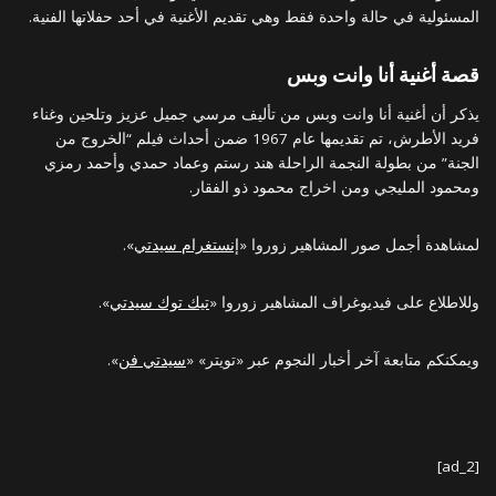
المسئولية في حالة واحدة فقط وهي تقديم الأغنية في أحد حفلاتها الفنية.
قصة أغنية أنا وانت وبس
يذكر أن أغنية أنا وانت وبس من تأليف مرسي جميل عزيز وتلحين وغناء
فريد الأطرش، تم تقديمها عام 1967 ضمن أحداث فيلم “الخروج من
الجنة” من بطولة النجمة الراحلة هند رستم وعماد حمدي وأحمد رمزي
ومحمود المليجي ومن اخراج محمود ذو الفقار.
لمشاهدة أجمل صور المشاهير زوروا «
إنستغرام سيدتي
».
وللاطلاع على فيديوغراف المشاهير زوروا «
تيك توك سيدتي
».
ويمكنكم متابعة آخر أخبار النجوم عبر «تويتر» «
سيدتي فن
».
[ad_2]