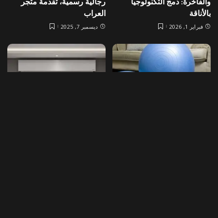
والفاخرة: دمج التكنولوجيا
رجالية رسمية، تقدمة متجر
بالأناقة
العراب
فبراير 1, 2026
ديسمبر 7, 2025
لايف ستايل
لايف ستايل
8 طرق فعّالة للمداومة على
لم يعد خياراً! كيف أصبح شتر
ممارسة الرياضة في المنزل
نوافذ داخلي سرّ المساحات
الذكية في 2025؟
نوفمبر 11, 2025
أغسطس 1, 2025
Load More