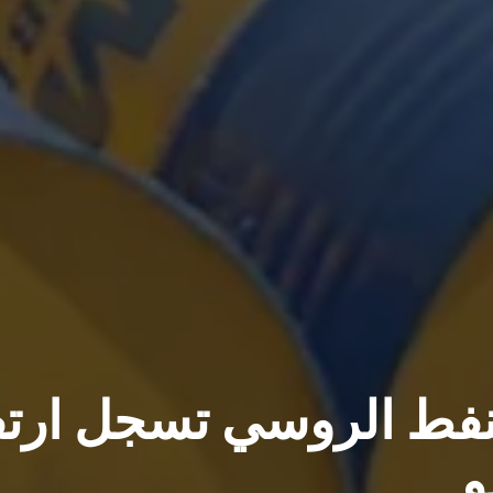
لنفط الروسي تسجل ارتف
و