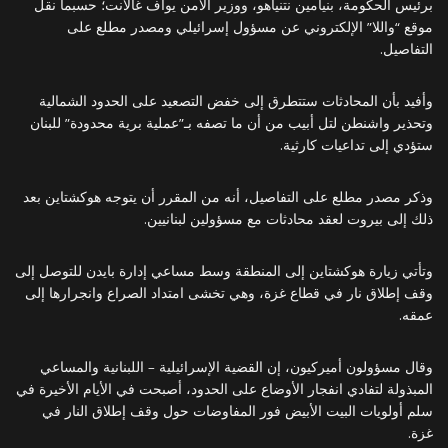
برئيس الحكومة، بنيامين نتنياهو، ووزير الأمن يوآف غالانت؛ حسبما نقل
موقع “واللا” الإلكتروني عن مسؤول إسرائيلي ومصدر مطلع على
التفاصيل.
وأفيد بأن المحادثات ستتطرق إلى خفض التصعيد على الحدود الشمالية
وتحذير واشنطن لتل أبيب من أن ما تصفه بـ”عملية برية محدودة” للبنان
ستؤدي إلى تداعيات كارثية.
وذكر مصدر مطلع على التفاصيل، أنه من المقرر أن يتوجه هوكشتاين بعد
ذلك إلى بيروت لعقد محادثات مع مسؤولين لبنانيين.
وتأتي زيارة هوكشتاين إلى المنطقة وسط مساعي إدارة بايدن للتوصل إلى
وقف إطلاق نار في قطاع غزة، وهي تخشى امتداد الصراع وانجرارها إلى
عمقه.
وقال مسؤولون أميركيون، إن القضية الإسرائيلية – اللبنانية والمساعي
المبذولة لتفادي انفجار الأوضاع على الحدود، أصبحت في الأيام الأخيرة في
سلم أولويات البيت الأبيض فور المفاوضات حول وقف إطلاق النار في
غزة.