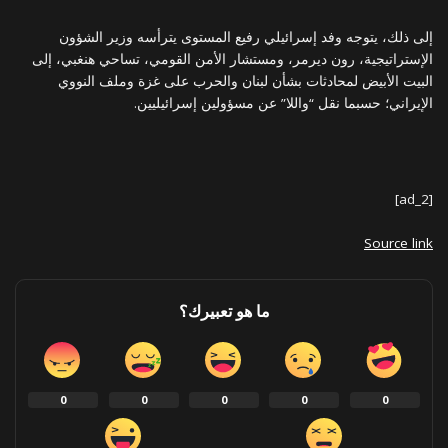
إلى ذلك، يتوجه وفد إسرائيلي رفيع المستوى يترأسه وزير الشؤون
الإستراتيجية، رون ديرمر، ومستشار الأمن القومي، تساحي هنغبي، إلى
البيت الأبيض لمحادثات بشأن لبنان والحرب على غزة وملف النووي
الإيراني؛ حسبما نقل “واللا” عن مسؤولين إسرائيليين.
[ad_2]
Source link
ما هو تعبيرك؟
0
0
0
0
0