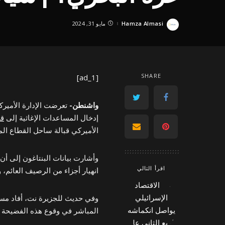
Hamza Almasi
مايو 31, 2024
Posted
by
SHARE
[ad_1]
واشنطن-
تعرضت الإدارة الأميرك
إدخال المساعدات الإغاثية إلى
قط
الأميركي قبالة ساحل القطاع ال
وأشارت بيانات البنتاغون إلى 
اقرأ التالي
انهيار أجزاء من الرصيف العائم، وانفصال 4 سفن حربية أميركية كانت
وفي حديث للجزيرة نت، أفاد م
المباشر في وقوع هذه الفضيحة ال