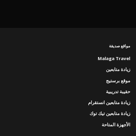
مواقع صديقة
Malaga Travel
زيادة متابعين
موقع برستيج
حقيبة تدريبية
زيادة متابعين انستقرام
زيادة متابعين تيك توك
الأجهزة المتاحة