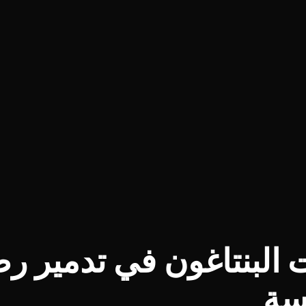
البنتاغون في تدمير ر
سة