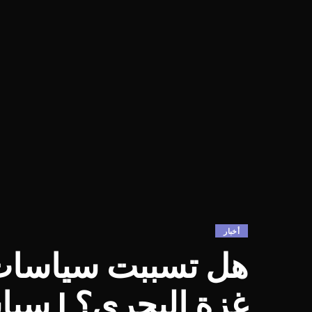
أخبار
هل تسببت سياسات 
غزة البحري؟ | سيا