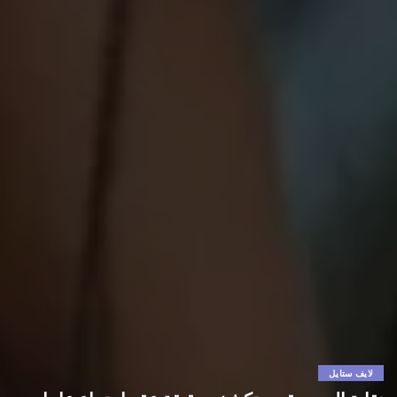
لايف ستايل