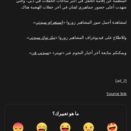
المنظمة عن إقامة الحفل في أكبر ساحات الحفلات في دبي، والتي
شهدت أعلى حضور جماهيري لفنان في آخر حفلات الهضبة هناك.
لمشاهدة أجمل صور المشاهير زوروا «
إنستغرام سيدتي
».
وللاطلاع على فيديوغراف المشاهير زوروا «
تيك توك سيدتي
».
ويمكنكم متابعة آخر أخبار النجوم عبر «تويتر» «
سيدتي فن
».
[ad_2]
Source link
ما هو تعبيرك؟