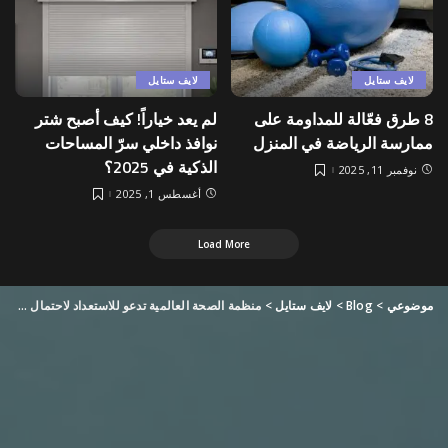
لايف ستايل
لايف ستايل
8 طرق فعّالة للمداومة على
لم يعد خياراً! كيف أصبح شتر
ممارسة الرياضة في المنزل
نوافذ داخلي سرّ المساحات
الذكية في 2025؟
نوفمبر 11, 2025
أغسطس 1, 2025
Load More
موضوعي
>
Blog
>
لايف ستايل
>
منظمة الصحة العالمية تدعو للاستعداد لاحتمال تفشي وباء جديد