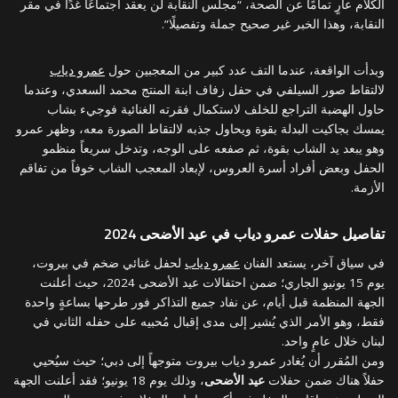
الكلام عارٍ تمامًا عن الصحة، “مجلس النقابة لن يعقد اجتماعًا غدًا في مقر
النقابة، وهذا الخبر غير صحيح جملة وتفصيلًا”.
وبدأت الواقعة، عندما التف عدد كبير من المعجبين حول
عمرو دياب
لالتقاط صور السيلفي في حفل زفاف ابنة المنتج محمد السعدي، وعندما
حاول الهضبة التراجع للخلف لاستكمال فقرته الغنائية فوجيء بشاب
يمسك بجاكيت البدلة بقوة ويحاول جذبه لالتقاط الصورة معه، وظهر عمرو
وهو يبعد يد الشاب بقوة، ثم صفعه على الوجه، وتدخل سريعاً منظمو
الحفل وبعض أفراد أسرة العروس، لإبعاد المعجب الشاب خوفاً من تفاقم
الأزمة.
تفاصيل حفلات عمرو دياب في عيد الأضحى 2024
في سياق آخر، يستعد الفنان
عمرو دياب
لحفل غنائي ضخم في بيروت،
يوم 15 يونيو الجاري؛ ضمن احتفالات عيد الأضحى 2024، حيث أعلنت
الجهة المنظمة قبل أيام، عن نفاد جميع التذاكر فور طرحها بساعةٍ واحدة
فقط، وهو الأمر الذي يُشير إلى مدى إقبال مُحبيه على حفله الثاني في
لبنان خلال عامٍ واحد.
ومن المُقرر أن يُغادر عمرو دياب بيروت متوجهاً إلى دبي؛ حيث سيُحيي
حفلاً هناك ضمن حفلات
عيد الأضحى
، وذلك يوم 18 يونيو؛ فقد أعلنت الجهة