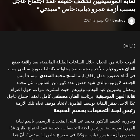
نقابة الموسيقيين تكشف حقيقة عقد اجتماع عاجل
بسبب أزمة عمرو دياب: خاص “سيدتي”
Beshoy
يونيو 8, 2024
Posted
by
[ad_1]
أثيرت حالة من الجدل، خلال الساعات القليلة الماضية، بعد
واقعة صفع
الفنان عمرو دياب
، لأحد معجبيه، بعد محاولته لالتقاط صورة سيلفي معه،
في أثناء حضوره حفل زفاف ابنة
المنتج محمد السعدي
، مساء أمس
الجمعة 8 يونيو، والذي شهد حضور عدد كبير من الفنانين، مثل محمد
رمضان وشيرين عبد الوهاب وغيرهم، حيث انتشرت مزاعم حول اعتزام
نقابة المهن الموسيقية
، برئاسة
الفنان مصطفى كامل
، لعقد اجتماع عاجل،
غدًا الأحد، بمقر النقابة بوسط القاهرة، لاتخاذ موقف تجاه تلك الأزمة.
رئيس لجنة التحقيقات يحسم الحقيقة
وبدوره، كشف الدكتور محمد عبد الله، المتحدث الرسمي باسم نقابة
المهن الموسيقية، ورئيس لجنة التحقيقات، حقيقة عقد اجتماع طارئ غدًا
بخصوص أزمة عمرو دياب، مؤكدًا في تصريح خاص لـ”سيدتي”، أنّ هذا