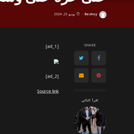
Beshoy
يونيو 23, 2024
Posted
by
SHARE
[ad_1]
[ad_2]
Source link
اقرأ التالي