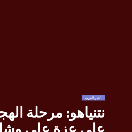
أخبار العرب
نتنياهو: مرحلة ال
على عزة على وشك ا