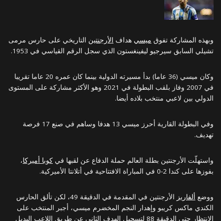
وبهذه المشاركة تفوق
ميسي
هداف
الأرجنتين
التاريخي على حارس مرمى
تشيلي السابق سيرجيو ليفينغستون الذي سجل الرقم القياسي في 1953.
وكان ميسي (36 عاما) بدأ مسيرته الدولية بينما كان عمره 20 عاما تقريبا
في 2007 وفاز بلقب البطولة في 2021 وهو الأكثر مشاركة على المستوى
الدولي بين لاعبي منتخب بلاده أيضا.
وفي البطولة القارية أحرز ميسي 13 هدفا وساهم في صنع 17 فرصة
تهديف.
واستهلّت الأرجنتين بطلة العالم حملة الدفاع عن لقبها في
كوبا أميركا
،
بفوزها على كندا 2-0 في المباراة الافتتاحية في أتلانتا الأميركية.
ووضع
ألفاريز
الأرجنتين في المقدمة في الدقيقة 49، لكن تألق الحارس
الكندي ماكس كريبو وإهدار النجم المخضرم ميسي، أجبر المنتخب على
الانتظار حتى الدقيقة 88 لتسجيل الهدف الثاني عن طريق اللاعب البديل