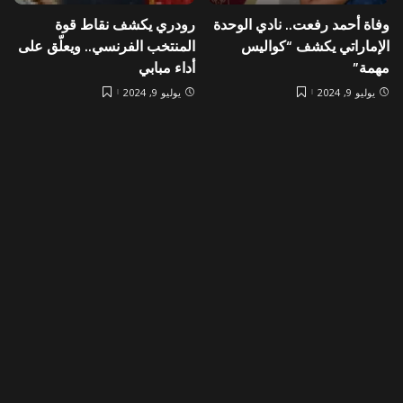
وفاة أحمد رفعت.. نادي الوحدة
رودري يكشف نقاط قوة
الإماراتي يكشف “كواليس
المنتخب الفرنسي.. ويعلّق على
مهمة”
أداء مبابي
يوليو 9, 2024
يوليو 9, 2024
Load More
موضوعي
>
Blog
>
أخبار اقتصادية
>
التضخم في الكويت يستقر عند 3.17% للشهر الثاني على التوالي