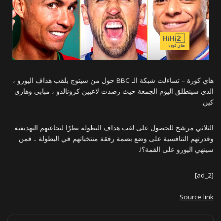
هاي كورة – تساءلت شبكة الـ BBC حول من سيتوج بلقب هداف اليورو ،
الذي سينطلق اليوم الجمعة حيث رصدت لاعبين كرونالدو ، مبابي وهاري
كين.
الثلاثي مرشح للحصول على لقب هداف البطولة نظرًا لنجاعتهم التهديفية
وقدرتهم التنافسية على وضع بصمة رفقة منتخباتهم في البطولة .. فمن
سينهي اليورو على القمة؟!.
[ad_2]
Source link