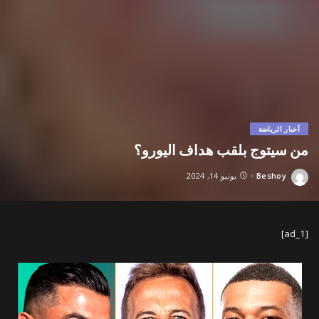
أخبار الرياضة
من سيتوج بلقب هداف اليورو؟
Beshoy
يونيو 14, 2024
Posted
by
[ad_1]