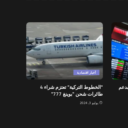
أخبار اقتصادية
بدعم
"الخطوط التركية" تعتزم شراء 4
طائرات شحن "بوينغ 777"
يوليو 3, 2024