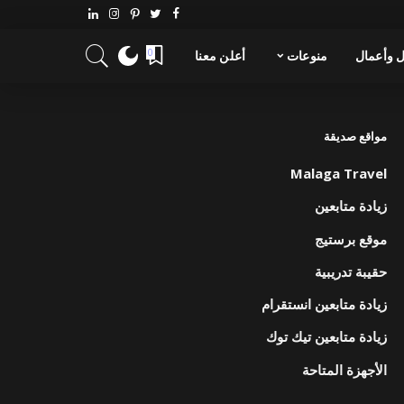
 وأعمال
منوعات
أعلن معنا
0
مواقع صديقة
Malaga Travel
زيادة متابعين
موقع برستيج
حقيبة تدريبية
زيادة متابعين انستقرام
زيادة متابعين تيك توك
الأجهزة المتاحة