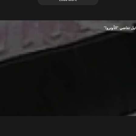
ل تقاضي “الأونروا”