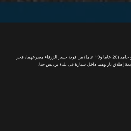
قُتل الشقيقان كرم ومصطفى أبو حامد (20 عاما و19 عاما) من قرية جسر الزرقاء مصرعهما، فجر
مة إطلاق نار وهما داخل سيارة في بلدة برديس حنا.