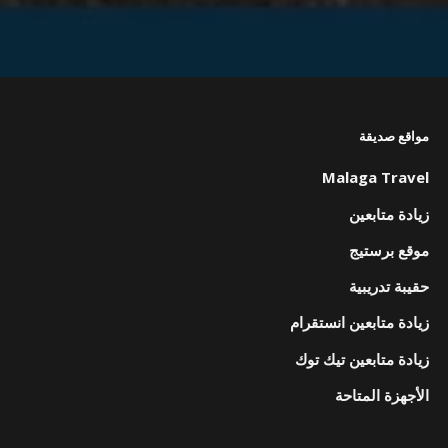
مواقع صديقة
Malaga Travel
زيادة متابعين
موقع برستيج
حقيبة تدريبية
زيادة متابعين انستقرام
زيادة متابعين تيك توك
الأجهزة المتاحة