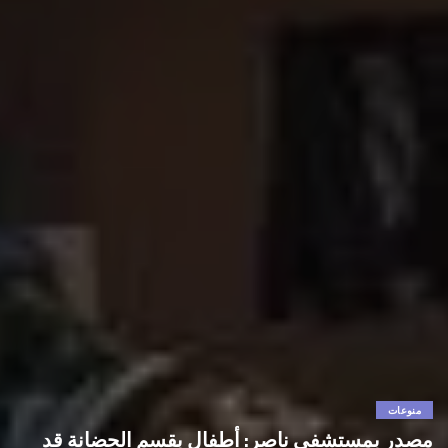
منوعات
مصدر بمستشفى ناصر: أطفال بقسم الحضانة قد