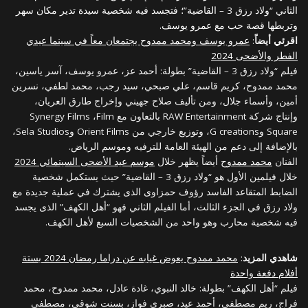
الثاني “ولاد رزق 3 – القاضية”؛ فتجسد فيه شخصية سيدة تدير مكان سهر
وتربطها قصة حب مع عمرو يوسف.
اقرئي أيضاً
:
عمرو يوسف ومحمد ممدوح يجتمعان معاً في سينما عيدي
الفطر والأضحى 2024
فيلم “ولاد رزق 3 – القاضية” بطولة: أحمد عز، عمرو يوسف، آسر ياسين،
محمد ممدوح، كريم قاسم، علي صبحي، سيد رجب، محمد لطفي، نسرين
أمين، وأسماء جلال، ومن تأليف صلاح جهيني وإخراج طارق العريان،
وإنتاج شركة RAW Entertainment بالتعاون مع Synergy Films ،Film
Square وG creations، وتوزيع خارجي من Orient Films وSela Studios،
بالإضافة إلى دعم من الهيئة العامة للترفيه وموسم الرياض.
الفنان
محمد ممدوح
أيضاً يظهر خلال
موسم عيد الأضحى السينمائي 2024
خلال فيلمين الأول هو “ولاد رزق 3 – القاضية” حيث يستكمل شخصية
الضابط المتقاعد الفاسد رؤوف حمزاوى الذى يشترك في عملية جديدة مع
ولاد رزق في الجزء الثالث، أما الفيلم الثاني فهو “أهل الكهف” الذى يجسد
فيه شخصية محارب وهو واحد من الشخصيات السبع لأهل الكهف.
شاهدي المزيد
:
محمد ممدوح يعوض غيابه عن دراما رمضان 2024 بستة
أفلام دفعة واحدة
فيلم “أهل الكهف” بطولة: خالد النبوي، غادة عادل، محمد ممدوح، محمد
فراج، ريم مصطفى، أحمد عيد، صبري فواز، بسنت شوقي، مصطفى