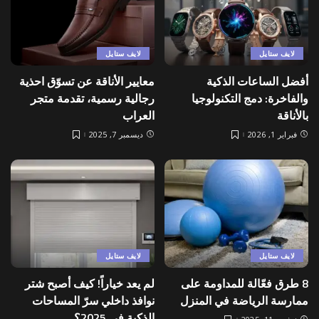
لايف ستايل
لايف ستايل
أفضل الساعات الذكية
معايير الأناقة عن تسوّق احذية
والفاخرة: دمج التكنولوجيا
رجالية رسمية، تقدمة متجر
بالأناقة
العراب
فبراير 1, 2026
ديسمبر 7, 2025
لايف ستايل
لايف ستايل
8 طرق فعّالة للمداومة على
لم يعد خياراً! كيف أصبح شتر
ممارسة الرياضة في المنزل
نوافذ داخلي سرّ المساحات
الذكية في 2025؟