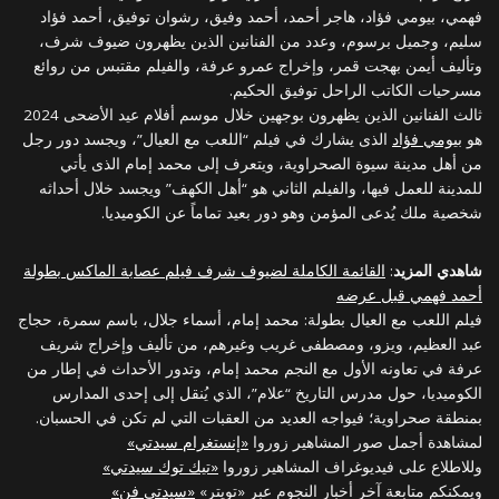
فهمي، بيومي فؤاد، هاجر أحمد، أحمد وفيق، رشوان توفيق، أحمد فؤاد
سليم، وجميل برسوم، وعدد من الفنانين الذين يظهرون ضيوف شرف،
وتأليف أيمن بهجت قمر، وإخراج عمرو عرفة، والفيلم مقتبس من روائع
مسرحيات الكاتب الراحل توفيق الحكيم.
ثالث الفنانين الذين يظهرون بوجهين خلال موسم أفلام عيد الأضحى 2024
هو
بيومي فؤاد
الذى يشارك في فيلم “اللعب مع العيال”، ويجسد دور رجل
من أهل مدينة سيوة الصحراوية، ويتعرف إلى محمد إمام الذى يأتي
للمدينة للعمل فيها، والفيلم الثاني هو “أهل الكهف” ويجسد خلال أحداثه
شخصية ملك يُدعى المؤمن وهو دور بعيد تماماً عن الكوميديا.
شاهدي المزيد
:
القائمة الكاملة لضيوف شرف فيلم عصابة الماكس بطولة
أحمد فهمي قبل عرضه
فيلم اللعب مع العيال بطولة: محمد إمام، أسماء جلال، باسم سمرة، حجاج
عبد العظيم، ويزو، ومصطفى غريب وغيرهم، من تأليف وإخراج شريف
عرفة في تعاونه الأول مع النجم محمد إمام، وتدور الأحداث في إطار من
الكوميديا، حول مدرس التاريخ “علام”، الذي يُنقل إلى إحدى المدارس
بمنطقة صحراوية؛ فيواجه العديد من العقبات التي لم تكن في الحسبان.
لمشاهدة أجمل صور المشاهير زوروا
«إنستغرام سيدتي»
وللاطلاع على فيديوغراف المشاهير زوروا
«تيك توك سيدتي»
ويمكنكم متابعة آخر أخبار النجوم عبر «تويتر»
«سيدتي فن»