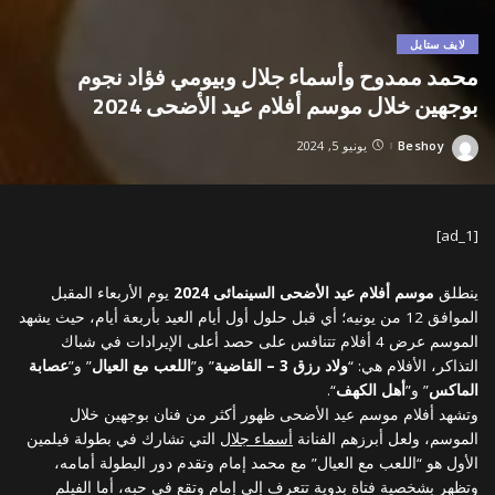
لايف ستايل
محمد ممدوح وأسماء جلال وبيومي فؤاد نجوم
بوجهين خلال موسم أفلام عيد الأضحى 2024
Beshoy
يونيو 5, 2024
Posted
by
[ad_1]
ينطلق
موسم أفلام عيد الأضحى السينمائى 2024
يوم الأربعاء المقبل
الموافق 12 من يونيه؛ أي قبل حلول أول أيام العيد بأربعة أيام، حيث يشهد
الموسم عرض 4 أفلام تتنافس على حصد أعلى الإيرادات في شباك
التذاكر، الأفلام هي: “
ولاد رزق 3 – القاضية
” و”
اللعب مع العيال
” و”
عصابة
الماكس
” و”
أهل الكهف
“.
وتشهد أفلام موسم عيد الأضحى ظهور أكثر من فنان بوجهين خلال
الموسم، ولعل أبرزهم الفنانة
أسماء جلال
التي تشارك في بطولة فيلمين
الأول هو “اللعب مع العيال” مع محمد إمام وتقدم دور البطولة أمامه،
وتظهر بشخصية فتاة بدوية تتعرف إلى إمام وتقع في حبه، أما الفيلم