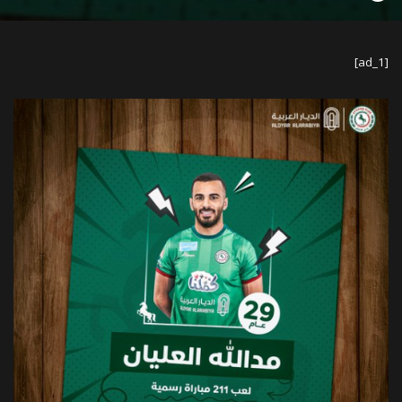
by
[ad_1]