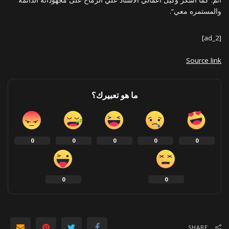
أتم:”كما أشكر وكيل أعمالي الاستاذ علي الرماح على مجهوداته الدائمه
والمستمره معي”.
[ad_2]
Source link
ما هو تعبيرك؟
0
0
0
0
0
0
0
SHARE