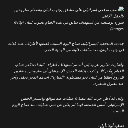
صورة توضيحية من استهداف سابق في بلدة الخيام بجنوب لبنان (Getty
images)
جددت المدفعية الإسرائيلية، صباح اليوم السبت، قصفها لأطراف عدة بلدات
في جنوب لبنان، بعد ساعات قليلة من الهدوء الحذر.
وأشارت تقارير عربية إلى أنه تم استهداف أطراف البلدات: كفر حمام،
الخيام، وكفركلا. وذكرت إذاعة الجيش الإسرائيلي أن صاروخين مضادين
للدروع أُطلقا من لبنان نحو مستطونة “المنارة”، أحدهم انفجر بحقل وآخر
عند مفترق المقبرة.
وكان قد أعلن حزب الله تنفيذ 6 عمليات ضد مواقع وانتشار الجيش
الإسرائيلي، أمس الجمعة، فيما لم يعلن عن تبني عمليات منذ صباح اليوم
السبت.
تغطية أولا بأول: