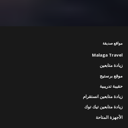
مواقع صديقة
Malaga Travel
زيادة متابعين
موقع برستيج
حقيبة تدريبية
زيادة متابعين انستقرام
زيادة متابعين تيك توك
الأجهزة المتاحة