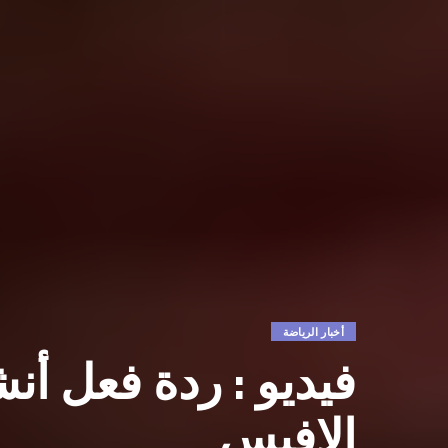
أخبار الرياضة
فيديو : ردة فعل أ
الافيس