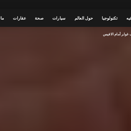
يه
تكنولوجيا
حول العالم
سيارات
صحة
عقارات
مال
 غولر أمام الافيس