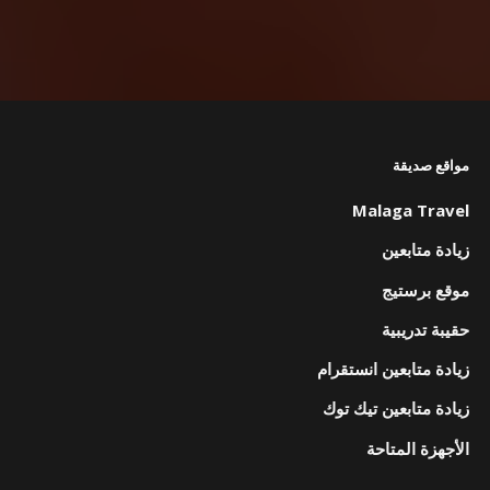
مواقع صديقة
Malaga Travel
زيادة متابعين
موقع برستيج
حقيبة تدريبية
زيادة متابعين انستقرام
زيادة متابعين تيك توك
الأجهزة المتاحة