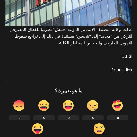
عدلت وكالة التصنيف الائتماني الدولية “فيتش” نظرتها للقطاع المصرفي
التركي من “محايد” إلى “يتحسن” مستندة في ذلك إلى تراجع ضغوط
التمويل الخارجي وانخفاض المخاطر الكلية.
[ad_2]
Source link
ما هو تعبيرك؟
0
0
0
0
0