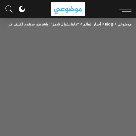
موضوعي
>
Blog
>
أخبار العالم
>
“فاينانشيال تايمز”: واشنطن ستقدم لكييف قرضا بقيمة 50 مليار دولار مع سداده من عائدات الأصول الروسية