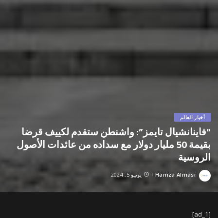
أخبار العالم
“فاينانشيال تايمز”: واشنطن ستقدم لكييف قرضا
بقيمة 50 مليار دولار مع سداده من عائدات الأصول
الروسية
Hamza Almasi
يونيو 5, 2024
Posted
by
[ad_1]