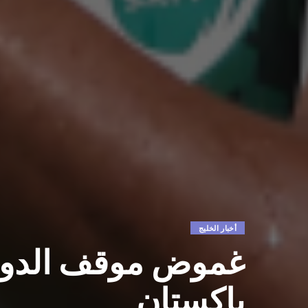
أخبار الخليج
غموض موقف الدوس
باكستان