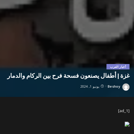
أخبار العرب
غزة | أطفال يصنعون فسحة فرح بين الركام والدمار
Beshoy
يونيو 1, 2024
Posted
by
[ad_1]