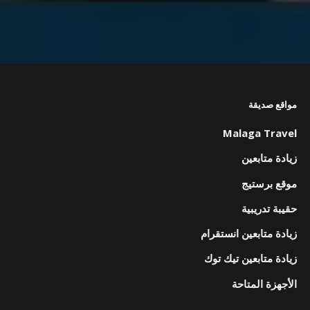
مواقع صديقة
Malaga Travel
زيادة متابعين
موقع برستيج
حقيبة تدريبية
زيادة متابعين انستقرام
زيادة متابعين تيك توك
الأجهزة المتاحة