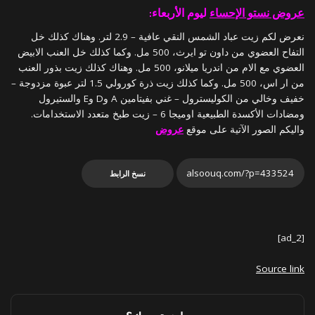
عروض نستو الإحساء
ليوم الأربعاء:
نعرض لكم زيت عباد الشمس النقي عافية – 2.9 لتر. وهناك كذلك خل
التفاح العضوي من داون تو ايرث، 500 مل. وكما كذلك خل العنب الابيض
العضوي مع الام من اندريا ميلانو، 500 مل. وهناك كذلك زيت بذور العنب
من ار اس، 500 مل. وكما كذلك زيت ذرة كورولي 1.5 لتر عبوة مزدوجة –
خفيف وخالي من الكوليسترول – غني بفيتامين A وD وE والستيرول
ومضادات الأكسدة الطبيعية اوميجا 6 – زيت طبخ متعدد الاستخدامات.
واليكم الصور الآتية على موقع
عروض
نسخ الرابط
[ad_2]
Source link