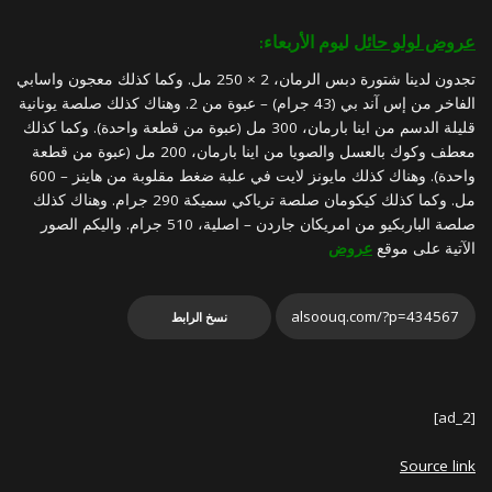
عروض لولو حائل
ليوم الأربعاء:
تجدون لدينا شتورة دبس الرمان، 2 × 250 مل. وكما كذلك معجون واسابي
الفاخر من إس آند بي (43 جرام) – عبوة من 2. وهناك كذلك صلصة يونانية
قليلة الدسم من اينا بارمان، 300 مل (عبوة من قطعة واحدة). وكما كذلك
معطف وكوك بالعسل والصويا من اينا بارمان، 200 مل (عبوة من قطعة
واحدة). وهناك كذلك مايونز لايت في علبة ضغط مقلوبة من هاينز – 600
مل. وكما كذلك كيكومان صلصة ترياكي سميكة 290 جرام. وهناك كذلك
صلصة الباربكيو من امريكان جاردن – اصلية، 510 جرام. واليكم الصور
الآتية على موقع
عروض
نسخ الرابط
[ad_2]
Source link