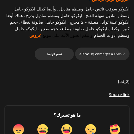
ايكوكو سوفت تاتش حامل ومنظم مناديل . وأيضا كذلك ايكوكو حامل
ومنظم مناديل سهلة الفتح . ايكوكو حامل ومنظم مناديل بدرج . هناك أيضا
ايكوكو علبة توابل معلقة – 2 مخرج . ايكوكو حامل صابونة بغطاء، حجم
كبير . وكذلك ايكوكو حامل صابونة بغطاء، حجم صغير . ايكوكو حامل
ومنظم ادوات الحمام
و
إليكم الصور الآتية
على
م
وقع
عروض
نسخ الرابط
[ad_2]
Source link
ما هو تعبيرك؟