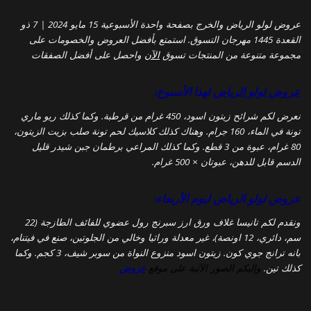
عروض لولو الرياض والخرج بصفحة واحدة الأسبوعية 15 مايو 2024 | 7 ذو
القعدة 1445 مهرجان التسوق. استمتع بأفضل العروض والخصومات على
مجموعة متنوعة من المنتجات تسوق
الآن
واحصل على أفضل الصفقات
عروض لولو الرياض
لهذا الأسبوع:
نعرض لكم شرائح زيتون اسود، 450 غرام من قرطبة. وكما كذلك ريو ماري
تونة في الماء، 160 جرام. وهناك كذلك كلاسيك لحم تونة صلب بزيت الزيتون،
80 غرام، عبوة من 3 قطع. وكما كذلك المراعي برطمان جبن شيدر قليل
الدسم قابل للدهن، عبوتان × 500 غرام.
عروض لولو الرياض ليوم الأربعاء:
ونقدم لكم تانيسا غلاف ورق ارز سبرنج رول عضوي للفائف الطازجة (22
سم، دائري، 12 اونصة)، غير معدلة وراثيا وخالي من الجلوتين، صنع في فيتنام،
بانه ترانج جوي كون. زيتون اسود منزوع النواة من سوبر شيف، 3 كجم. وكما
كذلك تين.
وإليكم الصور الآتية على موقع
عروض