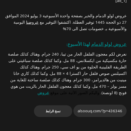
[ad_1]
عروض لولو الدمام والخبر بصفحة واحدة الأسبوعية 3 يوليو 2024 الموافق
27 ذو الحجة 1445 توفير العطلة. اكتشفوا التوفير مع
عروضنا
اليومية
والأسبوعية بـ خصومات تصل الى 70%
عروض لولو الدمام
لهذا الأسبوع:
نعرض لكم معجون الفلفل الحار من تيبا، 240 جرام. وهناك كذلك صلصة
حارة مكسيكية من ايكسلانس، 88 مل. وكما كذلك صلصة سباغيتي على
الطريقة الفلبينية الحلوة من يو اف سي، 250 جرام. وهناك كذلك
اكسيلنس صوص فلفل حار اكسترا 4 × 88 مل. وكما كذلك كاري خانا
مينيت من هالديرامز، 300 جرام. وهناك كذلك صلصة ساخنة للغاية من
مسز بولز – 470 مل. وكما كذلك معجون الفلفل الحار بالزيت من هوي
فونج (8 اونصة).
واليكم الصور الآتية على موقع
عروض
نسخ الرابط