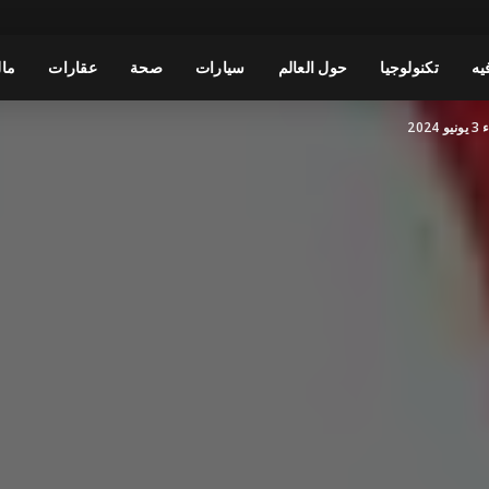
يه
تكنولوجيا
حول العالم
سيارات
صحة
عقارات
مال
20