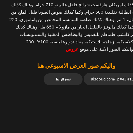
نقدم كذلك امريكان هارفست شرائح فلفل هالبينو 710 جرام. وهناك كذلك
صلصة ايطالية تقليدية 500 جرام. وكما كذلك صوص الصويا قليل الملح من
كيكومان، 1 لتر. وهناك كذلك صلصة السمسم المحمص من ياماموري، 220
مل. وكما كذلك مايونيز بالفلفل الحار من مازولا – 650 مل. وهناك كذلك
نز كاتشب طماطم للتغميس والبطاطس المقلية والسندويتشات
بنكهة كلاسيكية، زجاجة بلاستيكية معاد تدويرها بنسبة 100%، 290
واليكم الصور الآتية على موقع
عروض
واليكم صور العرض الاسبوعي هنا
نسخ الرابط