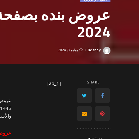
2024
Beshoy
يوليو 3, 2024
Posted
by
SHARE
[ad_1]
1445 صيفك أوفر مع عروض 4 أيام. اكتشفوا التوفير مع
والأسب
عروض 