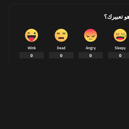
هو تعبيرك؟
Wink
Dead
Angry
Sleepy
0
0
0
0
Share on Twitter
Share on Faceb
NEXT ARTICLE
"الخطوط التركية" تعتزم شراء 4 طائرات
شحن "بوينغ 777"