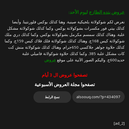
عروض بنده الطازج
ليوم الأحد:
نعرض لكم شوكولاتة بلجيكية صينية. وهنا كذلك بوكس فلورنتينا. وأيضا
كذلك بيتي فور مكسرات بشوكولاتة بوكس. وكما كذلك شوكولاتة مشكل
علبة. وهناك كذلك سمسم مكرمل بشوكولاتة بوكس. وكما كذلك دري ملك
شوكولاتة كيس 168ج. وهناك كذلك شوكولاتة فلك فلاك كيس 159ج. وكما
كذلك حلاوة جواهر جلاكسي 650جرام. وهناك كذلك شوكولاتة منش كت
كات مشكل علبة 385. وكما كذلك حلاوة شوكولاتة فاميلي علبة
حديد600ج. واليكم الصور الآتية على موقع
عروض
تصفحوا عروض ال 3 أيام
تصفحوا مجلة العروض الأسبوعية
نسخ الرابط
[ad_2]