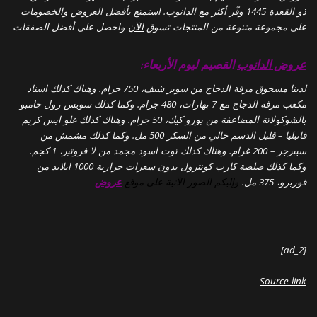
ذو القعدة 1445 وفّر أكثر مع الدانوب. استمتع بأفضل العروض والخصومات
على مجموعة متنوعة من المنتجات تسوق
الآن
واحصل على أفضل الصفقات
عروض الدانوب
القصيم ليوم الأربعاء:
لدينا مسحوق مرقة الدجاج من سوبر شيف، 750 جرام. وهناك كذلك اسناد
مكعب مرقة الدجاج مع 7 بهارات، 480 جرام. وكما كذلك سويس رول جامبو
بالشوكولاتة المضاعفة من يورو كيك، 50 جرام. وهناك كذلك غلو ايس كريم
فانيليا – قليل الدسم خالي من السكر 500 مل. وكما كذلك مشمش من
سيبرجر – 200 غرام. وهناك كذلك توت اسود مجمد من لا فروتير، 1 كجم.
وكما كذلك صلصة كارب كونترول بدون سعرات حرارية 1000 ايلاند من
فوربرو، 375 مل.
وإليكم الصور الآتية على موقع
عروض
[ad_2]
Source link