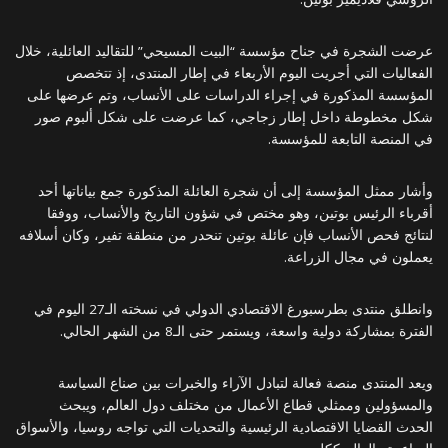
عرضت الشجرة في جناح مؤسسة “البيت المسيحي” للتقاليد العائلية، خلال
الفعاليات التي أجريت اليوم الأربعاء في إطار المنتدى، إذ تتخصص
المؤسسة المذكورة في إجراء الدراسات على الأنساب، وتم عرضها على
شكل مخطوطة داخل إطار زجاجي، كما عرضت على شكل ألبوم صور
في المنصة التابعة للمؤسسة.
وأشار ممثل المؤسسة إلى أن شجرة العائلة المذكورة جمع بياناتها أحد
أقرباء الرئيس بوتين، وهو مختص في شؤون التاريخ والأنساب، ووفقا
لنتائج فحص الأنساب فإن عائلة بوتين تنحدر من منطقة تفير، وكان أسلافه
يعملون في مجال الزراعة.
وانطلق منتدى بطرسبورغ الاقتصادي الدولي في نسخته الـ27 اليوم في
الفترة بمشاركة دولية واسعة، ويستمر حتى الـ8 من الشهر الحالي.
ويعد المنتدى منصة فعالة لتبادل الآراء والخبرات بين صناع السياسة
والمسؤولين وممثلي قطاع الأعمال من مختلف دول العالم، ويبحث
الحدث القضايا الاقتصادية الرئيسية والتحديات التي تواجه روسيا، والأسواق