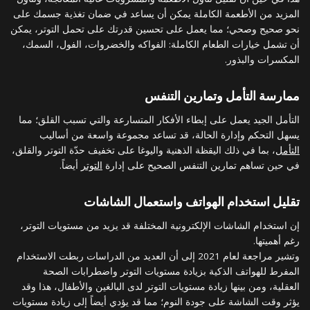
المزيد من الأطعمة الكاملة يمكن أن يساعد في ضمان تغذية جسمك على
نحو صحيح وصحي؛ مما يعمل على تحسين قدرتك على تحمل التوتر، يمكن
أن تشمل خيارات الطعام الكاملة: الفواكه والخضروات، الفول، السمك،
المكسرات والبذور.
ممارسة التأمل وتمارين التنفس
التأمل الجيد يعمل على إبطاء الأفكار المتسارعة والتي تسبب القلق؛ مما
يسهل التحكم وإدارة الحالة، قد تساعد مجموعة واسعة من أساليب
التأمل
، بما في ذلك اليقظة الذهنية واليوغا على تخفيف حدّة التوتر والقلق،
في حين تساهم تمارين التنفس الصحيح على إدارة
التوتر
أيضاً.
تقليل استخدام الهواتف واستعمال الشاشات
إن استخدام الشاشات الإلكترونية المختلفة قد يزيد من مستويات التوتر،
رغم أهميتها.
وتشير مراجعة لعام 2021 إلى أن العديد من الدراسات ربطت الاستخدام
المفرط للهواتف الذكية بزيادة مستويات التوتر واضطرابات الصحة
العقلية، ومن بينها زيادة مستويات التوتر لدى البالغين والأطفال، هذا وقد
يؤثر وقت الشاشة على جودة النوم؛ مما قد يؤدي أيضاً إلى زيادة مستويات