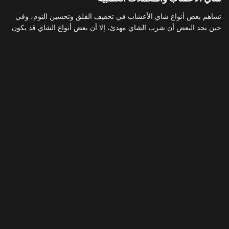
تساهم بعض أنواع شاي الأعشاب في تخفيف القلق وتحسين النوم، وفي
حين يجد البعض أن شرب الشاي مهدئ، إلا أن بعض أنواع الشاي قد يكون
له تأثير مباشر أكثر على الدماغ؛ مما يؤدي إلى تقليل القلق.
وتشير نتائج تجربة صغيرة أجريت عام 2018 إلى أن البابونج يمكن أن يغير
مستويات الكورتيزول، وهو هرمون التوتر.
هذا وتساهم بعض المكملات العشبية في تقليل القلق، ولكن الدراسات
قليلة حولها، لذلك قد يكون من الضروري استشارة طبيب على معرفة
بالمكملات العشبية وتفاعلاتها المحتملة مع الأدوية التي تتناولينها.
*ملاحظة من “سيّدتي”: قبل تطبيق هذه الوصفة أو هذا العلاج استشارة
طبيب مختص.
*المصادر:
– Medical News Today
– Healthline