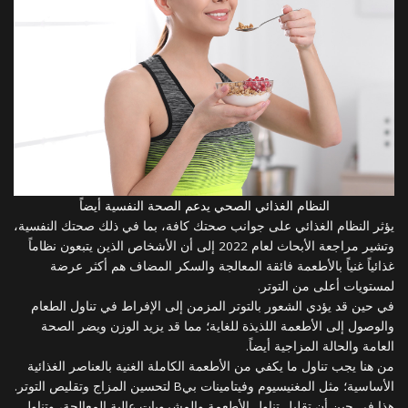
النظام الغذائي الصحي يدعم الصحة النفسية أيضاً
يؤثر النظام الغذائي على جوانب صحتك كافة، بما في ذلك صحتك النفسية،
وتشير مراجعة الأبحاث لعام 2022 إلى أن الأشخاص الذين يتبعون نظاماً
غذائياً غنياً بالأطعمة فائقة المعالجة والسكر المضاف هم أكثر عرضة
لمستويات أعلى من التوتر.
في حين قد يؤدي الشعور بالتوتر المزمن إلى الإفراط في تناول الطعام
والوصول إلى الأطعمة اللذيذة للغاية؛ مما قد يزيد الوزن ويضر الصحة
العامة والحالة المزاجية أيضاً.
من هنا يجب تناول ما يكفي من الأطعمة الكاملة الغنية بالعناصر الغذائية
الأساسية؛ مثل المغنيسيوم وفيتامينات بيB لتحسين المزاج وتقليص التوتر.
هذا في حين أن تقليل تناول الأطعمة والمشروبات عالية المعالجة، وتناول