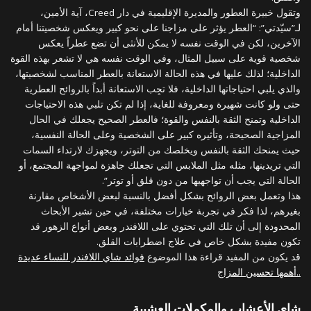
وتقول خبيرة العطور والمديرة الإقليمية في دار Creed، آية الأمين،
لـ”سيّدتي”: “العطر يؤثر على مزاجنا على نحو كبير ويعكس شخصيتنا أمام
الآخرين، لكن في الوقت نفسه لا يمكن للأنثى أن تضع عطراً يعكس
شخصية قوية على سبيل المثال، وفي الوقت نفسه هي لا تشعر بهذه القوة
الداخلية؛ لذلك عليها في هذه الحالة الاستعانة بالعطر المناسب لشخصيتها،
والذي يلبي احتياجاتها الداخلية، فلا تجِب الاستعانة أبداً بالروائح العطرية
حتى ولو كانت شهيرة ومعروفة للغاية، إذا لم تكن تلبي هذه الاحتياجات
الداخلية وتمنح الثقة بالنفس والقوة؛ فالعطر الصحيح يجعلك في الحال
المزاجية الصحيحة، وتأثيره كبير على الشخصية وعلى الحالة النفسية،
حيث يمنحك الثقة بالنفس ويخلصك من التوتر، ويجهزك لارتداء السمات
التي تريدينها، مثله مثل الملابس التي تجعلك جاهزة لمواجهة المجتمع، أو
الحالة التي يجب أن تواجهيها من دون قلق أو توتر”.
هذا وتعمل بعض الروائح بشكل أفضل بالنسبة لبعض الأشخاص مقارنة
بغيرهم، لذا فكر في تجربة خيارات مختلفة، في حين تشير الأبحاث
المحدودة إلى أن تلك التي تحتوي على اللافندر وبعض أنواع الزهور قد
تكون مفيدة بشكل خاص في علاج اضطرابات القلق.
قد يكون من المفيد قراءة هذا الموضوع
فوائد شاي اللافندر للنساء عديدة
..أهمها تحسين المزاج
شاي الأعشاب والمكملات العشبية