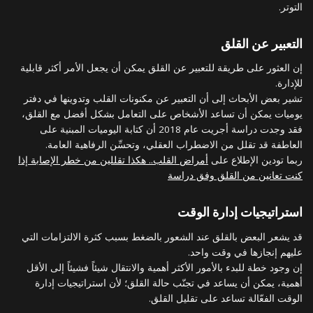
التوتر.
التعبير عن القلق
إن العثور على طريقة للتعبير عن القلق يمكن أن يجعل الأمر أكثر قابلية
للإدارة.
تشير بعض الأبحاث إلى أن التعبير عن مكنونات القلب وتدوينها في دفتر
يوميات يمكن أن تساعد الأشخاص على التعامل بشكل أفضل مع القلق،
فقد وجدت دراسة أجريت عام 2018 أن كتابة اليوميات المبنية على
العاطفة قد تقلل من الاضطراب العقلي، وتحسِّن الرفاهية العامة.
ربما تودين الإطلاع على
أمراض القلب.. هكذا تقللين من خطر الإصابة إذا
كنت تعانين من القلق وفق دراسة
استراتيجيات إدارة الوقت
قد يشعر البعض بالقلق عند الشعور بالضغط بسبب كثرة الالتزامات التي
عليهم إنجازها في وقت واحد.
إن وجود خطة للبدء بالأمور الأكثر أهمية والانتقال شيئاً فشيئاً إلى الأقل
أهمية، يمكن أن يساعد في تجنّب حالة القلق؛ لأن استراتيجيات إدارة
الوقت الفعّالة تساعد على تقليل القلق.