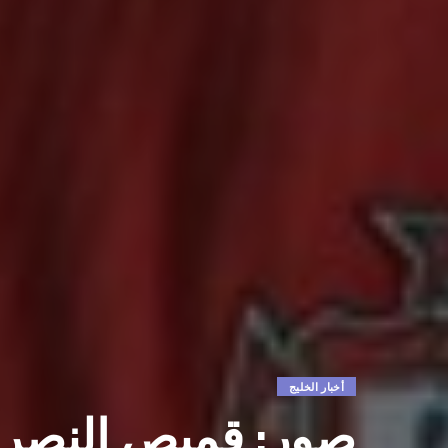
أخبار الخليج
صور: قميص النصر يظه