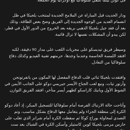
ودار الحديث قبل المباراة عن الملامح الجديدة لمنتخب بلجيكا في ظل
انضمام العديد من الوجوه الجديدة إلى الفريق وضخ بعض الطاقة، وذلك
بعد أن فقد جيل بلجيكا الذهبي بريقه بعد الخروج من الدور الأول في قطر،
لكن يبدو أن المشكلات نفسها لا تزال قائمة.
وسيطر فريق تيديسكو على مجريات اللعب على مدار 90 دقيقة، لكنه
افتقد اللمسة الحاسمة وعندما وجدها، حرمتهم تقنية الفيديو وكذلك دفاع
سلوفاكيا من التعادل.
وافتقدت بلجيكا ثنائي قلب الدفاع المفضل لها المكون من يانفرتونجن
وأرتور تيات، ومع لعب الجناح الأيسر جيريمي دوكو على الجانب الأيمن في
الشوط الأول ويانيك كاراسكو كظهير أيسر متأخر، افتقد الفريق التوازن.
وأتاحت حالة الارتباك الفرصة أمام سلوفاكيا للتسجيل المبكر، إذ أعاد دوكو
الكرة إلى منطقة الجزاء ولم يتعامل معها الدفاع بشكل مناسب، وتم
التصدي لمحاولة يوراج كوكا ثم سقطت الكرة أمام شرانز الذي تغلب على
حارس مرمى بلجيكا كوين كاستيلز وأسكن الكرة في الشباك بعد ست