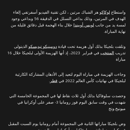
واستطاع
لوكاكو
هز الشباك مرتين ، لكن تقنية الفيديو أسفرتفي إلغاء
الهدف في المرتين، وذلك بداعي التسلل في الدقيقة 56 وبداعي وجود
لمسة يد من جانب
لويس أوبيندا
خلال بناء الهجمة قبل دقائق قليلة من
نهاية المباراة.
وتلقت بلجيكا بذلك أول هزيمة تحت قيادة
دومينيكو تيديسكو
الذيتولى
تدريب
المنتخب
في فبراير 2023، إذ أنها الهزيمة الأولى لبلجيكا خلال 16
مباراة
وجاءت الهزيمة في مباراة اليوم لتعيد إلى الأذهان المشاركة الكارثية
لبلجيكا في نهائيات كأس العالم 2022 في
قطر
.
وحصدت سلوفاكيا بذلك أول ثلاث نقاط لها في المجموعة الخامسة التي
شهدت في وقت سابق اليوم فوز رومانيا 3- صفر على أوكرانيا في
ميونيخ.وتخ
وض بلجيكا مباراتها الثانية في المجموعة أمام رومانيا يوم السبت المقبل
في كولن بينما تلتقي سلوفاكيا مع أوكرانيا يوم الجمعة.