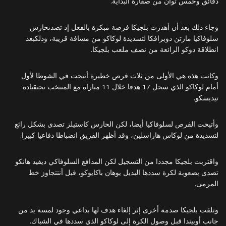
دقائق وخمس ثوان من صفارة البداية.
وجاء ذلك بعد أن أهدرت بلجيكا فرصة مبكرة بالفعل إذ تصدىحارس
سلوفاكيا مارتن دوبرافكا لتسديدة لوكاكو من مسافة قريبة، وذلكبعد
انطلاقة دوكو الرائعة من نصف ملعب بلجيكا.
وكانت هذه هي الأولى من ثلاث فرص خطيرة أتيحت في الشوطا لأول
أمام لوكاكو الذي سجل 17 هدفا خلال 11 مباراة مع المنتخب تحتقيادة
تيديسكو.
وأتيحت الفرص لسلوفاكيا أيضا، لكن الحارس كاستيلز تصدى بشكل رائع
لتسديدة من لوكاس هاراسلين، وقد أظهر الفريق انضباطا دفاعيا كبيرا.
واقتربت بلجيكا مجددا من التسجيل لكن المدافع السلوفاكي ديفيد هانكو
تصدى بصعوبة لكرة سددها البديل يوهان باكايوكو، قبل أنتتجاوز خط
المرمى.
وتلقت بلجيكا صدمة أخرى إثر إلغاء هدف لها بداعي وجود لمسة يد من
جانب أوبيندا قبل وصول الكرة إلى لوكاكو الذي سددها في الشباك.