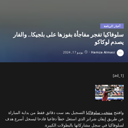
أخبار الرياضة
سلوفاكيا تفجر مفاجأة بفوزها على بلجيكا.. والفار
يصدم لوكاكو
Hamza Almasi
يونيو 17, 2024
Posted
by
[ad_1]
وافتتح
منتخب سلوفاكيا
التسجيل بعد ست دقائق فقط من بداية المباراة
عن طريق إيفان شرانز الذي استغل خطأ دفاعيا فادحا ليسجل أسرع هدف
لسلوفاكيا في سجل مشاركاتها بالبطولات الكبيرة.