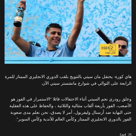
هاي كورة- يحتفل مان سيتي بالتتويج بلقب الدوري الانجليزي الممتاز للمرة
الرابعة على التوالي في شوارع مانشستر سيتي الآن.
وعلق رودري نجم السيتي أثناء الاحتفالات قائلا “الاستمرار في الفوز هو
الأصعب، الفوز بأربعة ألقاب متتالية والثلاثية ، والحفاظ على هذه العقلية
حتى النهاية ضد أرسنال وليفربول، أمر لا يصدق، نحن نعلم مدى صعوبة
الفوز بالدوري الانجليزي الممتاز وكأس العالم للأندية وكأس السوبر”.
[ad_2]