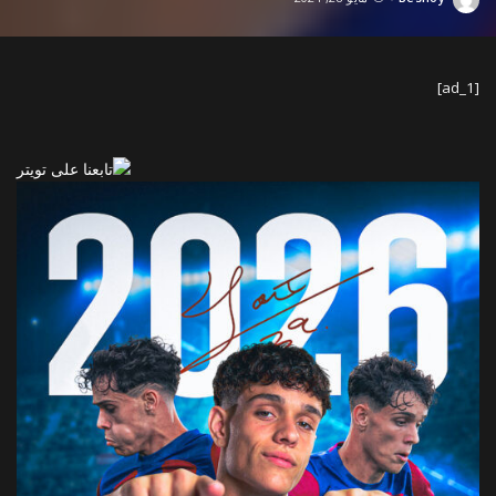
Posted
by
[ad_1]