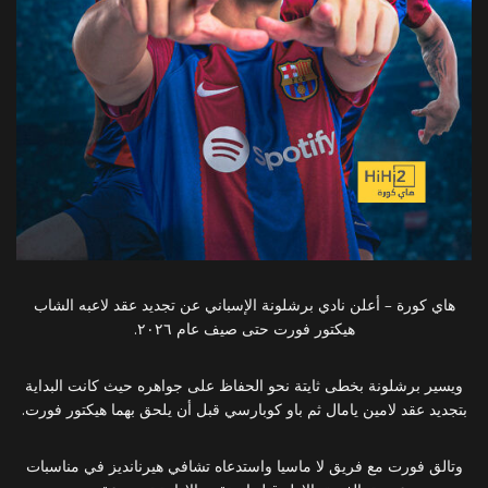
هاي كورة – أعلن نادي برشلونة الإسباني عن تجديد عقد لاعبه الشاب
هيكتور فورت حتى صيف عام ٢٠٢٦.
ويسير برشلونة بخطى ثايتة نحو الحفاظ على جواهره حيث كانت البداية
بتجديد عقد لامين يامال ثم باو كوبارسي قبل أن يلحق بهما هيكتور فورت.
وتالق فورت مع فريق لا ماسيا واستدعاه تشافي هيرنانديز في مناسبات