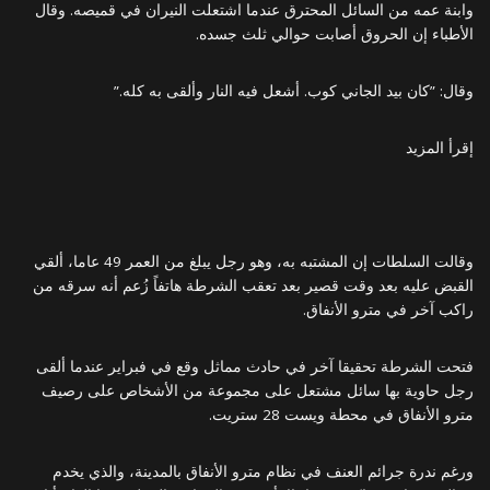
وابنة عمه من السائل المحترق عندما اشتعلت النيران في قميصه. وقال
الأطباء إن الحروق أصابت حوالي ثلث جسده.
وقال: ”كان بيد الجاني كوب. أشعل فيه النار وألقى به كله.”
إقرأ المزيد
وقالت السلطات إن المشتبه به، وهو رجل يبلغ من العمر 49 عاما، ألقي
القبض عليه بعد وقت قصير بعد تعقب الشرطة هاتفاً زُعم أنه سرقه من
راكب آخر في مترو الأنفاق.
فتحت الشرطة تحقيقا آخر في حادث مماثل وقع في فبراير عندما ألقى
رجل حاوية بها سائل مشتعل على مجموعة من الأشخاص على رصيف
مترو الأنفاق في محطة ويست 28 ستريت.
ورغم ندرة جرائم العنف في نظام مترو الأنفاق بالمدينة، والذي يخدم