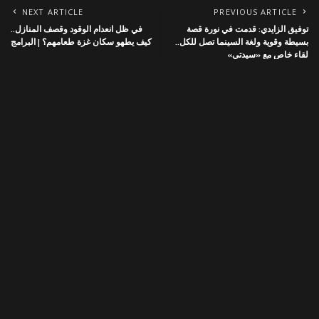
NEXT ARTICLE
PREVIOUS ARTICLE
توفيق الزايدي: قدمت في نورة قصة
في ظل انعدام الوقود وقصف المنازل..
بسيطة وقوية ولغة السينما تصل للكل..
كيف يطهو سكان غزة طعامهم؟ | البرامج
لقاء خاص مع «سيدتي»
Leave a Reply
لن يتم نشر عنوان بريدك الإلكتروني.
الحقول الإلزامية مشار إليها بـ
*