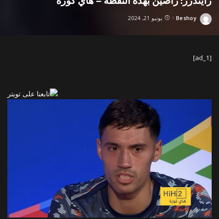
رايندرز: راضين بهذه النقطة – هاي كورة
Beshoy
يونيو 21, 2024
Posted
by
[ad_1]