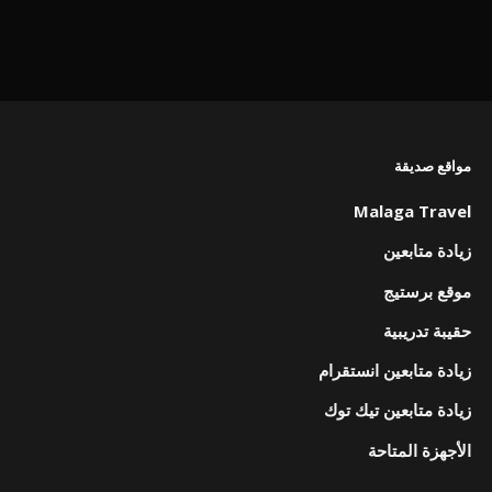
مواقع صديقة
Malaga Travel
زيادة متابعين
موقع برستيج
حقيبة تدريبية
زيادة متابعين انستقرام
زيادة متابعين تيك توك
الأجهزة المتاحة