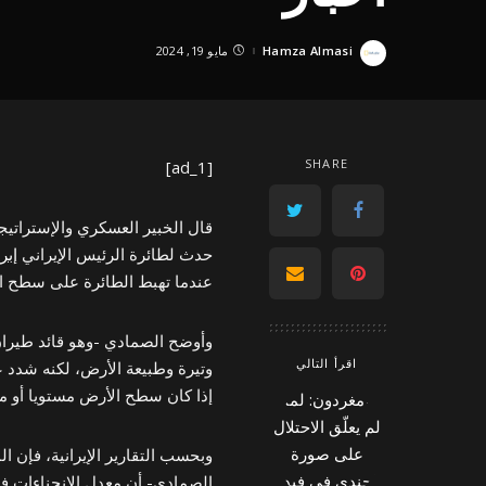
Hamza Almasi
مايو 19, 2024
Posted
by
SHARE
[ad_1]
قال الخبير العسكري والإستراتيج
حدث لطائرة الرئيس الإيراني
إبر
عندما تهبط الطائرة على سطح ال
وأوضح الصمادي -وهو قائد طيران 
اقرأ التالي
وتيرة وطبيعة الأرض، لكنه شدد ع
إذا كان سطح الأرض مستويا أو مائ
وبحسب التقارير الإيرانية، فإن 
الصمادي- أن معدل الانحناءات في