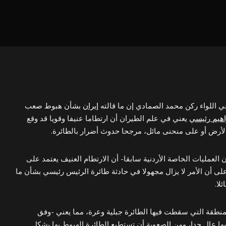
ي اللواء ركن محمد الصمادي إن ما قالته
إيران
بشأن هبوط صعب
اهيم رئيسي
يعني في علم الطيران أن ارتطاما عنيفا وقويا قد وقع
أرض أو على منحنى مائل، مرجحا حدوث أضرار بالطائرة.
العمليات الخاصة الأردنية سابقا- أن الارتطام العنيف يعتمد على
لى أن الأمر لا يزال مجهولا في حادثة طائرة الرئيس رئيسي بشأن ما
لا.
المنطقة التي سقطت فيها الطائرة جبلية وعرة، مما يعني -وفق
ها عال جدا، ومن الصعوبة أن تستطيع الطائرة الهبوط بها بشكل