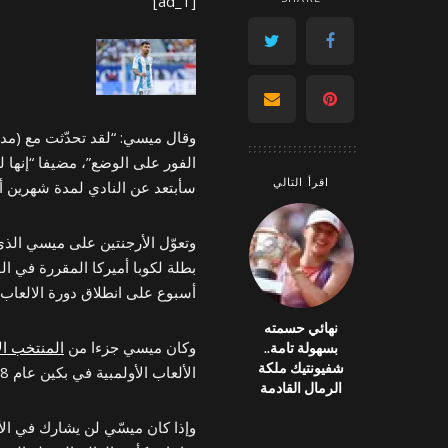
[ad_1]
وقال ميسي: “لقد تحدّثت مع (مدرّ
الفور على الوضع”، مضيفا “إنها ل
اقرأ التالي
سأبتعد عن النادي لمدة شهرين أو
بطلة لكوبا أميركا المقررة في الفترة من 20 يونيو إل
أسبوع على انطلاق دورة الالعاب الأولمبية (26 يول
نهائي حسمته
وكان ميسي جزءا من
المنتخب ال
بسهولة تامة..
شفيونتيك ملكة
الألعاب الأولمبية في بكين عام 2008.
الرمال القادمة
وإذا كان ميسّي لن يشارك في الأل