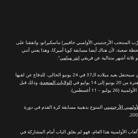
ب المنتخب الأرجنتيني الأولمبي خافيير) ماسكيرانو، واتفقنا على
حظة صعبة، لأن هناك أيضا مسابقة كوبا أميركا، وهذا يعني أنني
 ثلاثة أشهر متتالية عن فريقي
إنتر ميامي
“.
وتعوّل الأرجنتين على ميسي الذي سيحتفل بعيد ميلاده الـ37 في 24 يونيو الحالي، للدفاع عن لقبها
ى 14 يوليو في
الولايات المتحدة
، وذلك قبل
يو – 11 أغسطس).
أولمبي الأرجنتيني
المتوج بذهبية مسابقة كرة القدم في دورة
عاب الأولمبية هذا العام، فهو لم يغلق الباب أمام المشاركة في