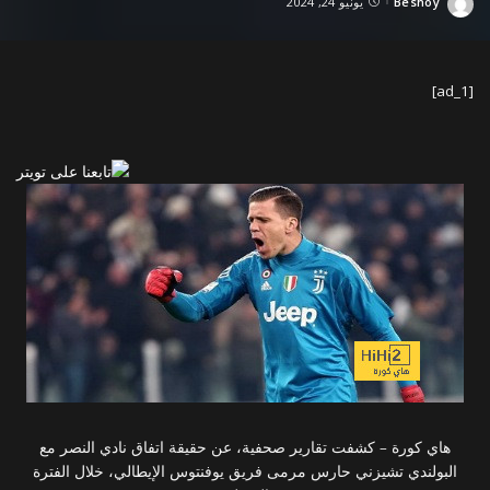
Beshoy
يونيو 24, 2024
Posted
by
[ad_1]
هاي كورة – كشفت تقارير صحفية، عن حقيقة اتفاق نادي النصر مع
البولندي تشيزني حارس مرمى فريق يوفنتوس الإيطالي، خلال الفترة