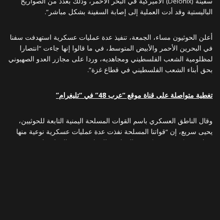
سفينة (Delonix) الأميركية في البحر الأحمر، وذلك بعدد من الصواريخ
الباليستية وقد أدت العملية إلى إصابة السفينة بشكل مباشر”.
أعلن الحوثيون مساء، الجمعة، تنفيذ عدة عمليات عسكرية استهدفت سفنا
في البحرين الأحمر والأبيض المتوسط، في ما قالوا إنها جاءت “انتصارا
لمظلومية الشعب الفلسطيني ومجاهديه، وردا على مجازر العدو الصهيوني
بحق أبناء الشعب الفلسطيني في قطاع غزة”.
تغطية متواصلة على قناة موقع “عرب 48” في “تليغرام”
وقال الناطق العسكري باسم القوات المسلحة اليمنية التابعة للحوثيين،
يحيى سريع، إن “قواتنا المسلحة نفذت عدة عمليات عسكرية نوعية منها
عملية عسكرية مشتركة مع ’المقاومة الإسلامية’ في العراق، استهدفت
سفينة (Waler) النفطية في البحر الأبيض المتوسط بينما كانت في طريقها
إلى ميناء حيفا، وذلك بعدد من الطائرات المسيرة لانتهاكها قرار حظر
الدخول إلى موانئ فلسطين المحتلة”.
وأضاف “القوة الصاروخية والقوات البحرية نفذتا عملية عسكرية استهدفت
سفينة (Delonix) الأميركية في البحر الأحمر، وذلك بعدد من الصواريخ