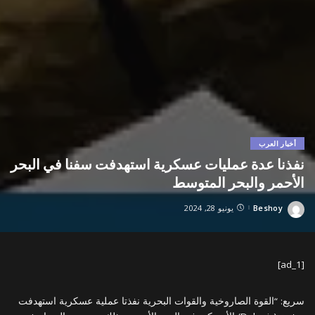
أخبار العرب
نفذنا عدة عمليات عسكرية استهدفت سفنا في البحر
الأحمر والبحر المتوسط
Beshoy
يونيو 28, 2024
Posted
by
[ad_1]
سريع: “القوة الصاروخية والقوات البحرية نفذتا عملية عسكرية استهدفت