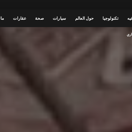
يه
تكنولوجيا
حول العالم
سيارات
صحة
عقارات
مال
اري