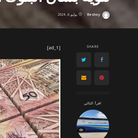
Beshoy
يوليو 6, 2024
Posted
by
SHARE
[ad_1]
اقرأ التالي