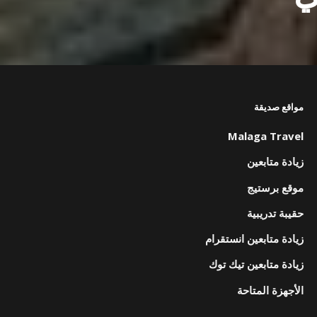
مواقع صديقة
Malaga Travel
زيادة متابعين
موقع برستيج
حقيبة تدريبية
زيادة متابعين انستقرام
زيادة متابعين تيك توك
الأجهزة المتاحة