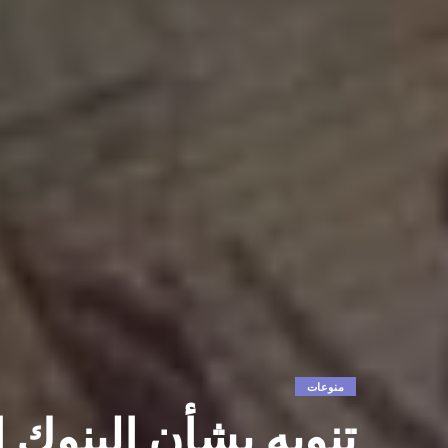
منوعات
تنويه بشأن البنوك ا