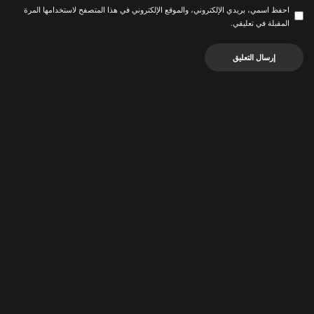
احفظ اسمي، بريدي الإلكتروني، والموقع الإلكتروني في هذا المتصفح لاستخدامها المرة
المقبلة في تعليقي.
ربما يعجبك أيضاً
أخبار الرياضة
أخبار الرياضة
قصة صورة.. جمعت ميسي
مدرب الأرجنتين يكشف آخر
برضيع بات نجم “يورو 2024”
تطورات حالة ميسي
يوليو 9, 2024
يوليو 9, 2024