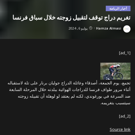
أخبار الرياضة
تغريم دراج توقف لتقبيل زوجته خلال سباق فرنسا
Hamza Almasi
يوليو 6, 2024
Posted
by
[ad_1]
تجمع، يوم الجمعة، أصدقاء وعائلة الدراج جوليان برنار على تلة لاستقباله
أثناء مرور طواف فرنسا للدراجات الهوائية ببلدته خلال المرحلة السابعة
ضد السرعة في بورغوندي، لكنه لم يعتقد لو لوهلة أن تقبيله زوجته
سيتسبب بتغريمه.
[ad_2]
Source link