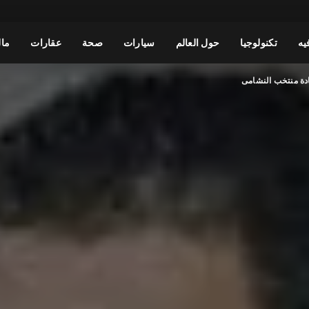
يه
تكنولوجيا
حول العالم
سيارات
صحة
عقارات
مال
دة منتخب النشامى