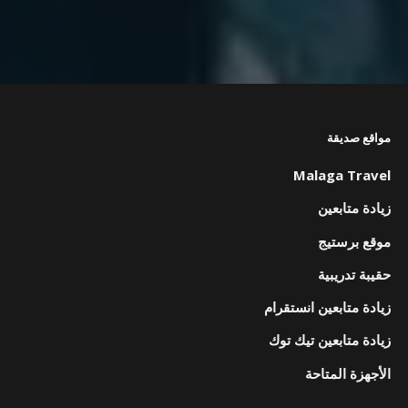
مواقع صديقة
Malaga Travel
زيادة متابعين
موقع برستيج
حقيبة تدريبية
زيادة متابعين انستقرام
زيادة متابعين تيك توك
الأجهزة المتاحة