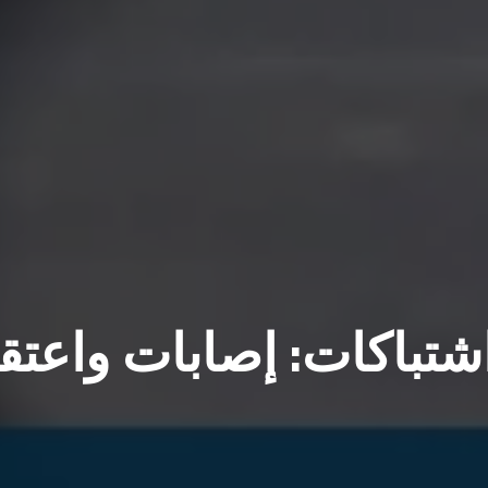
شتباكات: إصابات واعتق