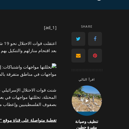
by
SHARE
[ad_1]
اعتق
بعد اقتحام منازلهم والتنكيل بهم و
مواجهات في مناطق متفرقة بالضفة ( Images
اقرأ التالي
شنت قوات الاحتلال الإسرائيلي صب
المحتلة، تخللتها مواجهات في ب
بصفوف الفلسطينيين وإعطاب مرك
تغطية متواصلة على قناة موقع “عرب 48” في “ت
تنظيف وصيانة
مقبرة حطين