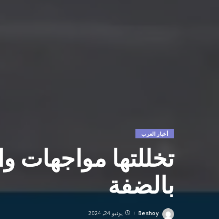
أخبار العرب
تخللتها مواجهات وا
بالضفة
Beshoy
يونيو 24, 2024
Posted