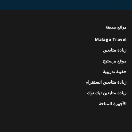
مواقع صديقة
Malaga Travel
زيادة متابعين
موقع برستيج
حقيبة تدريبية
زيادة متابعين انستقرام
زيادة متابعين تيك توك
الأجهزة المتاحة